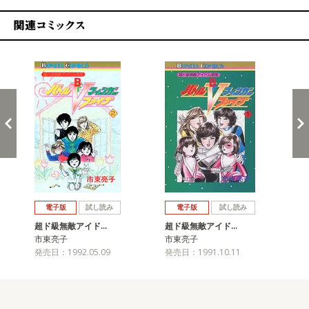
関連コミックス
戻る
進む
電子版
試し読み
電子版
試し読み
超ド級無敵アイド…
超ド級無敵アイド…
市東亮子
市東亮子
発売日：1992.05.09
発売日：1991.10.11