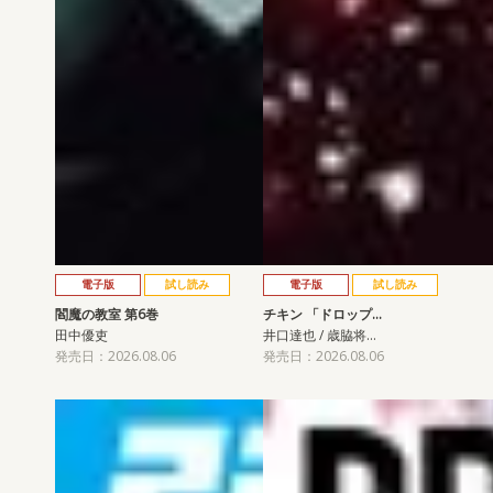
電子版
試し読み
電子版
試し読み
閻魔の教室 第6巻
チキン 「ドロップ…
田中優吏
井口達也 / 歳脇将…
発売日：2026.08.06
発売日：2026.08.06