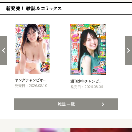
新発売！雑誌&コミックス
ヤングチャンピオ…
チャ
週刊少年チャンピ…
発売日：2026.08.10
発売
発売日：2026.08.06
雑誌一覧