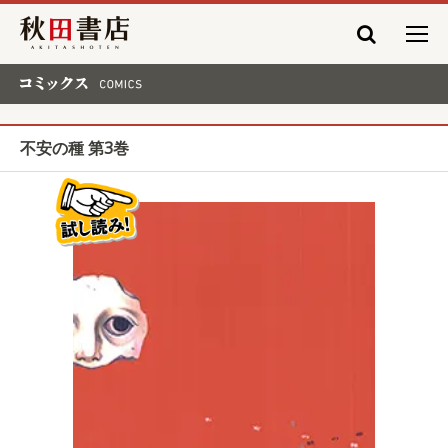
秋田書店
コミックス COMICS
不安の種 第3巻