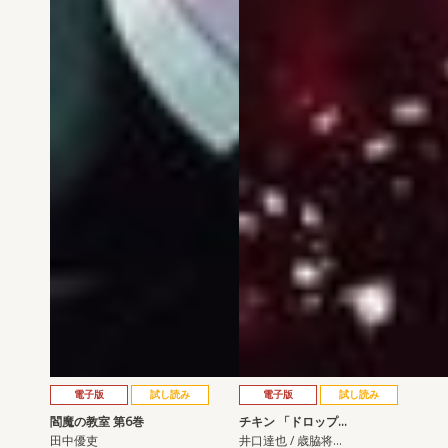
電子版
試し読み
電子版
試し読み
閻魔の教室 第6巻
チキン 「ドロップ…
田中優吏
井口達也 / 歳脇将…