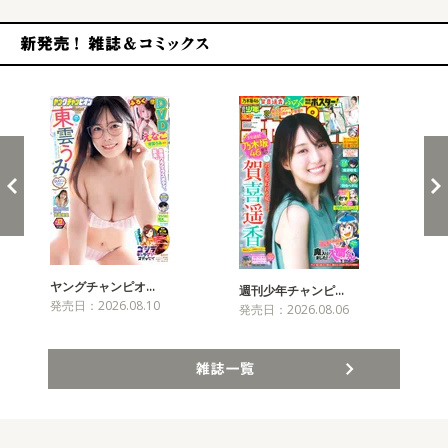
新発売！雑誌&コミックス
ヤングチャンピオ…
チャ
週刊少年チャンピ…
発売日：2026.08.10
発売
発売日：2026.08.06
雑誌一覧