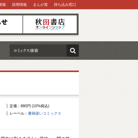
情報
採用情報
まんが賞
持ち込み窓口
オンラインショップ
検索
定価：880円 (10%税込)
レーベル：
書籍扱いコミックス