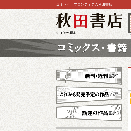
コミック・フロンティアの秋田書店
秋田書店
TOPへ戻る
コミックス
新刊・近刊
これから発売予定
話題の作品