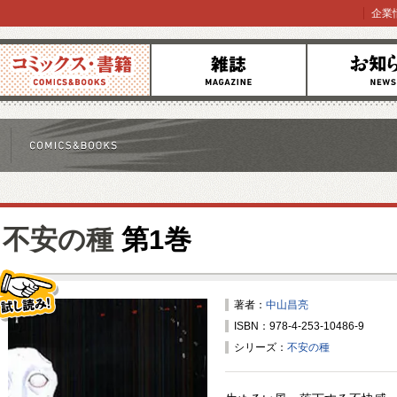
企業
コミックス
雑誌
お知らせ
不安の種
第1巻
著者：
中山昌亮
ISBN：978-4-253-10486-9
試し読み！
シリーズ：
不安の種