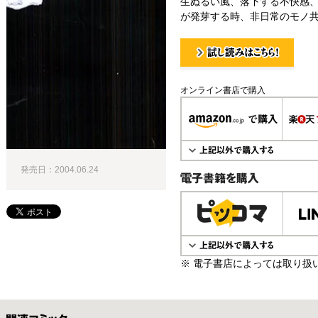
生ぬるい風、落下する不快感
が発芽する時、非日常のモノ共
試し読み！
オンライン書店で購入
発売日：2004.06.24
電子書籍で購入
※ 電子書店によっては取り扱