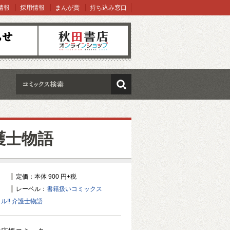
情報
採用情報
まんが賞
持ち込み窓口
オンラインショップ
検索
護士物語
定価：本体 900 円+税
レーベル：
書籍扱いコミックス
ル!! 介護士物語