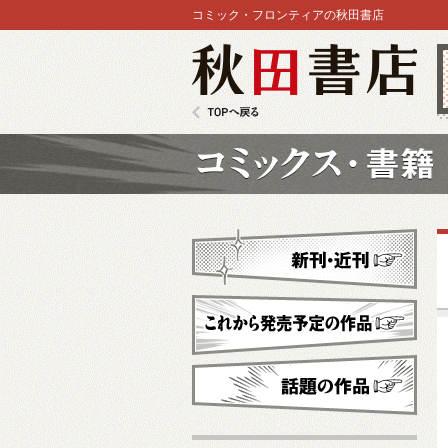
コミック・フロンティアの秋田書店
秋田書店
TOPへ戻る
コミックス
新刊・近刊
これから発売予定
話題の作品