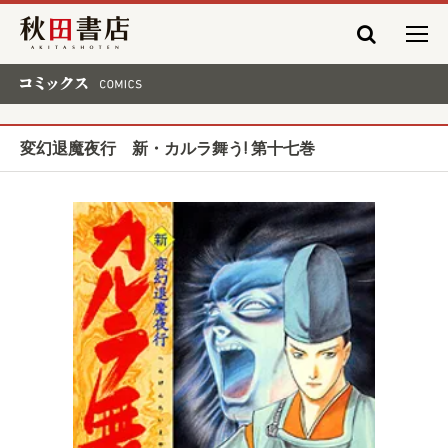
秋田書店
コミックス COMICS
変幻退魔夜行 新・カルラ舞う! 第十七巻