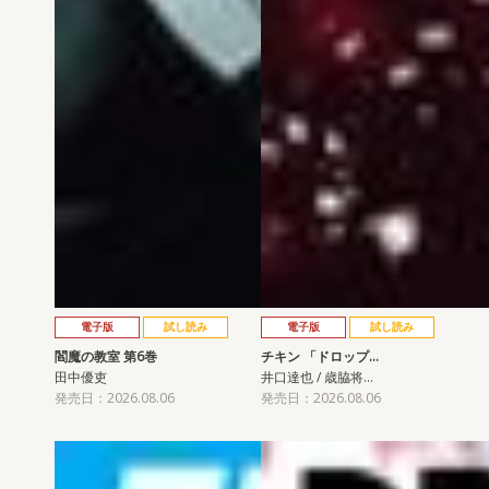
電子版
試し読み
電子版
試し読み
閻魔の教室 第6巻
チキン 「ドロップ…
田中優吏
井口達也 / 歳脇将…
発売日：2026.08.06
発売日：2026.08.06