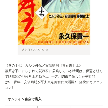
発売日：2005.05.28
《巻の十七 カルラ外伝／安倍晴明［青春編］上》
藤原忠平ににらまれて賀茂家に居候している晴明は、保憲と組ん
で陰陽師の地位向上運動を…。一方、関東で挙兵した平将門
は!? 青年・安倍晴明が平安京を舞台に大活躍!! 痛快伝奇アクシ
ョン!!
オンライン書店で購入