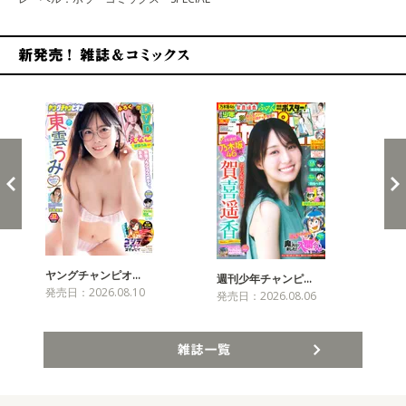
新発売！雑誌&コミックス
ヤングチャンピオ…
チャ
週刊少年チャンピ…
発売日：2026.08.10
発売
発売日：2026.08.06
雑誌一覧