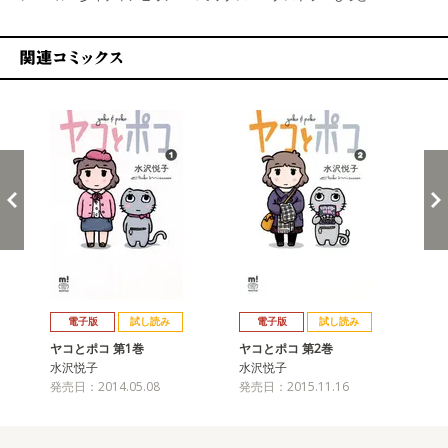
関連コミックス
戻る
進む
電子版
試し読み
電子版
試し読み
ヤコとポコ 第1巻
ヤコとポコ 第2巻
ヤ
水沢悦子
水沢悦子
水
発売日：2014.05.08
発売日：2015.11.16
発売