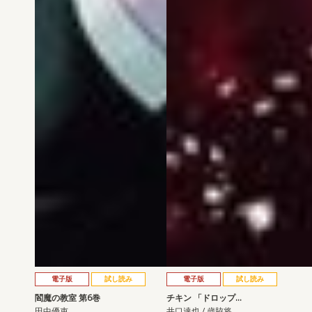
電子版
試し読み
電子版
試し読み
閻魔の教室 第6巻
チキン 「ドロップ…
田中優吏
井口達也 / 歳脇将…