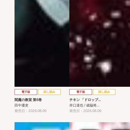
電子版
試し読み
電子版
試し読み
閻魔の教室 第6巻
チキン 「ドロップ…
田中優吏
井口達也 / 歳脇将…
発売日：2026.08.06
発売日：2026.08.06