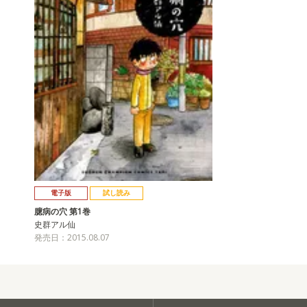
電子版
試し読み
臆病の穴 第1巻
史群アル仙
発売日：2015.08.07