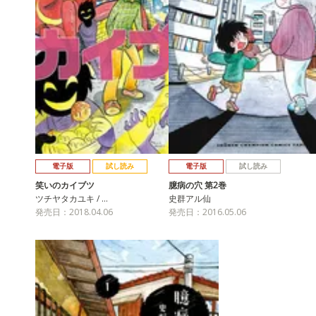
電子版
試し読み
電子版
試し読み
笑いのカイブツ
臆病の穴 第2巻
ツチヤタカユキ / …
史群アル仙
発売日：2018.04.06
発売日：2016.05.06