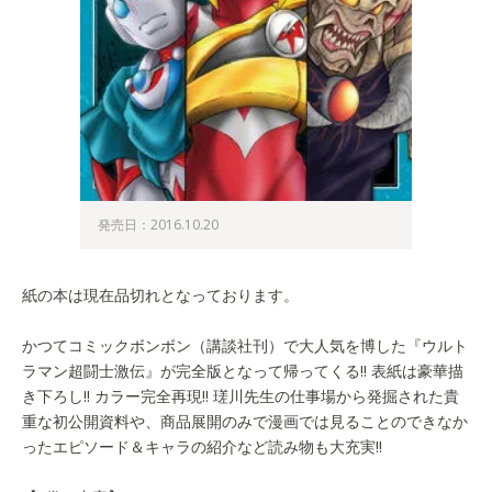
発売日：2016.10.20
紙の本は現在品切れとなっております。
かつてコミックボンボン（講談社刊）で大人気を博した『ウルト
ラマン超闘士激伝』が完全版となって帰ってくる!! 表紙は豪華描
き下ろし!! カラー完全再現!! 瑳川先生の仕事場から発掘された貴
重な初公開資料や、商品展開のみで漫画では見ることのできなか
ったエピソード＆キャラの紹介など読み物も大充実!!