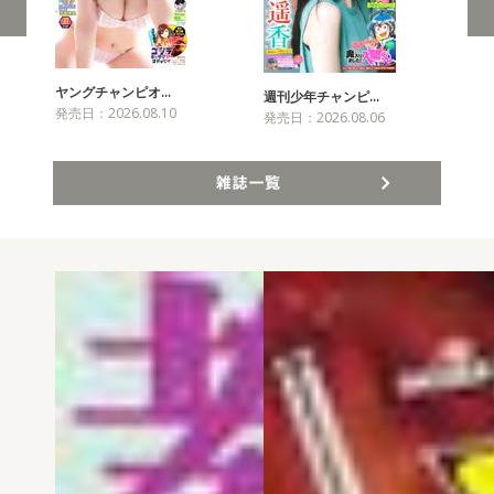
ヤングチャンピオ…
チャ
週刊少年チャンピ…
発売日：2026.08.10
発売
発売日：2026.08.06
雑誌一覧