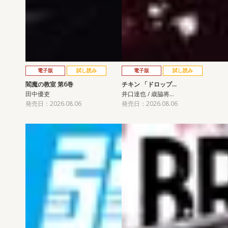
電子版
試し読み
電子版
試し読み
閻魔の教室 第6巻
チキン 「ドロップ…
田中優吏
井口達也 / 歳脇将…
発売日：2026.08.06
発売日：2026.08.06