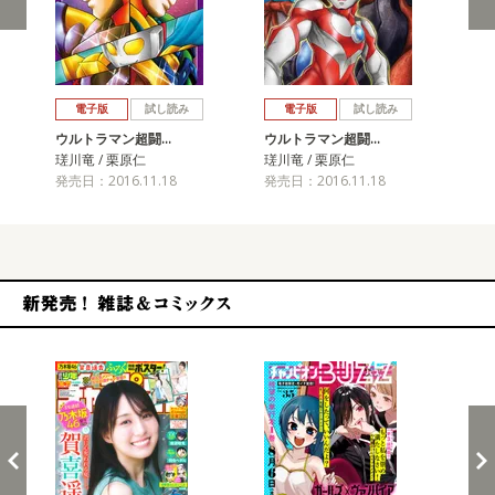
戻る
進む
電子版
試し読み
電子版
試し読み
ウルトラマン超闘…
ウルトラマン超闘…
ウ
瑳川竜 / 栗原仁
瑳川竜 / 栗原仁
瑳川
発売日：2016.11.18
発売日：2016.11.18
発売
新発売！雑誌&コミックス