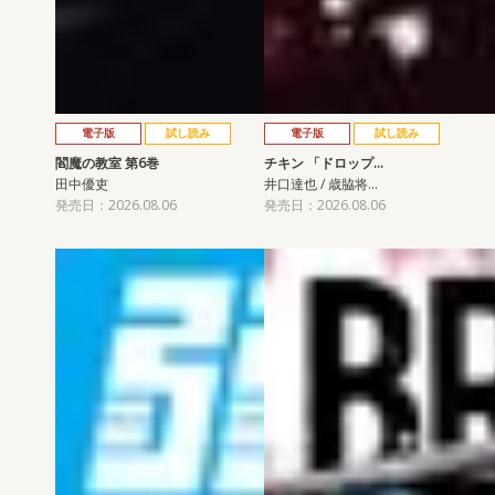
電子版
試し読み
電子版
試し読み
閻魔の教室 第6巻
チキン 「ドロップ…
田中優吏
井口達也 / 歳脇将…
発売日：2026.08.06
発売日：2026.08.06