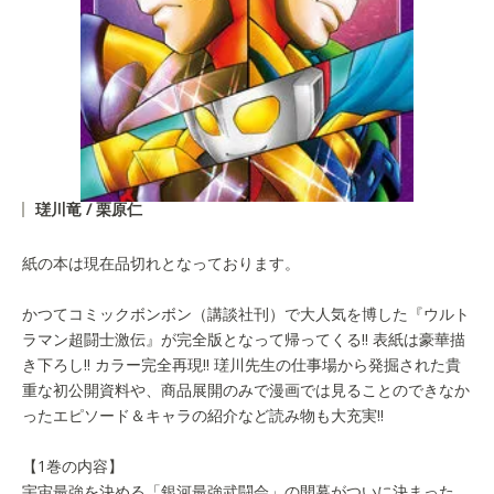
瑳川竜 / 栗原仁
紙の本は現在品切れとなっております。
かつてコミックボンボン（講談社刊）で大人気を博した『ウルト
ラマン超闘士激伝』が完全版となって帰ってくる!! 表紙は豪華描
き下ろし!! カラー完全再現!! 瑳川先生の仕事場から発掘された貴
重な初公開資料や、商品展開のみで漫画では見ることのできなか
ったエピソード＆キャラの紹介など読み物も大充実!!
【1巻の内容】
宇宙最強を決める「銀河最強武闘会」の開幕がついに決まった。