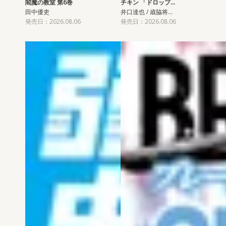
閻魔の教室 第6巻
チキン 「ドロップ…
田中優吏
井口達也 / 歳脇将…
発売日：2026.08.06
発売日：2026.08.06