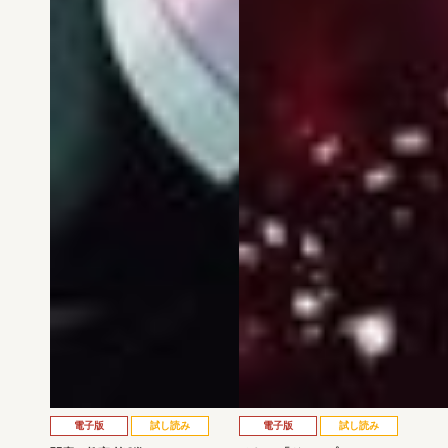
電子版
試し読み
電子版
試し読み