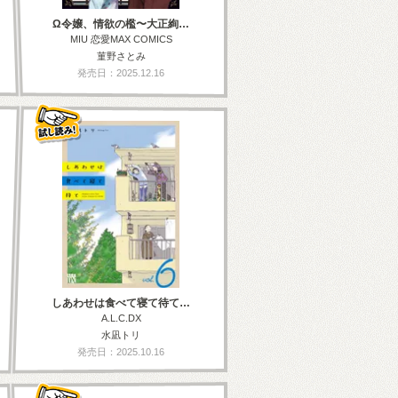
Ω令嬢、情欲の檻〜大正絢…
MIU 恋愛MAX COMICS
菫野さとみ
発売日：2025.12.16
しあわせは食べて寝て待て…
A.L.C.DX
水凪トリ
発売日：2025.10.16