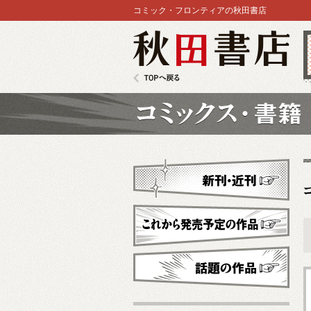
コミック・フロンティアの秋田書店
秋田書店
TOPへ戻る
コミックス
新刊・近刊
これから発売予定
話題の作品