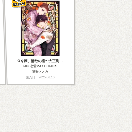
Ω令嬢、情欲の檻〜大正絢…
MIU 恋愛MAX COMICS
菫野さとみ
発売日：2025.06.16