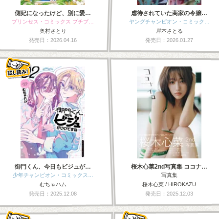
側妃になったけど、別に愛…
虐待されていた商家の令嬢…
プリンセス・コミックス プチプ…
ヤングチャンピオン・コミック…
奥村さとり
岸本さとる
発売日：2026.04.16
発売日：2026.01.27
御門くん、今日もビジュが…
桜木心菜2nd写真集 ココナ…
少年チャンピオン・コミックス…
写真集
むちゃハム
桜木心菜 / HIROKAZU
発売日：2025.12.08
発売日：2025.12.03