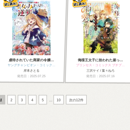
虐待されていた商家の令嬢…
俺様王太子に拾われた崖っ…
ヤングチャンピオン・コミック…
プリンセス・コミックス プチプ…
岸本さとる
三沢ケイ / 葉々ねろ
発売日：2025.07.25
発売日：2025.07.16
1
2
3
4
5
…
10
次の12件