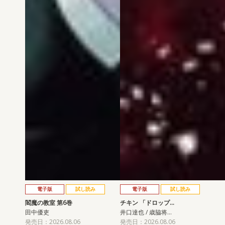
電子版
試し読み
電子版
試し読み
閻魔の教室 第6巻
チキン 「ドロップ…
田中優吏
井口達也 / 歳脇将…
発売日：2026.08.06
発売日：2026.08.06