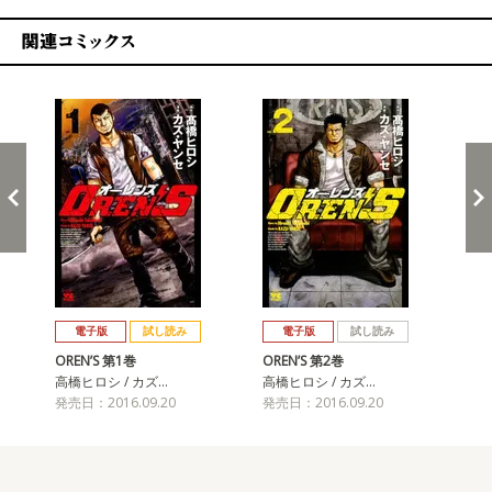
関連コミックス
戻る
進む
電子版
試し読み
電子版
試し読み
OREN’S 第1巻
OREN’S 第2巻
OR
高橋ヒロシ / カズ…
高橋ヒロシ / カズ…
高橋
発売日：2016.09.20
発売日：2016.09.20
発売