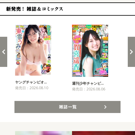
新発売！雑誌&コミックス
ヤングチャンピオ…
チャ
週刊少年チャンピ…
発売日：2026.08.10
発売
発売日：2026.08.06
雑誌一覧