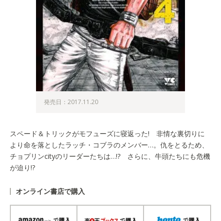
発売日：2017.11.20
スペード＆トリックがモフューズに寝返った! 非情な裏切りに
より命を落としたラッチ・コブラのメンバー…。仇をとるため、
チョプリンcityのリーダーたちは…!? さらに、牛頭たちにも危機
が迫り!?
オンライン書店で購入