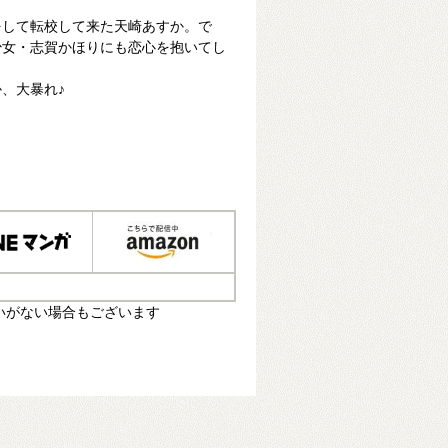
をして転校して来た天崎あすか。で
少女・志賀かほりにも恋心を抱いてし
、大暴れ♪
いがない場合もございます