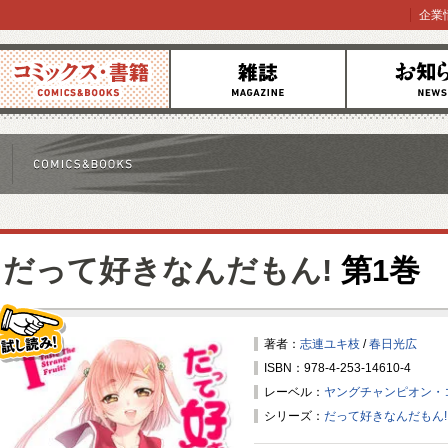
企業
コミックス
雑誌
お知らせ
だって好きなんだもん!
第1巻
著者：
志連ユキ枝
/
春日光広
ISBN：978-4-253-14610-4
試し読み！
レーベル：
ヤングチャンピオン・
シリーズ：
だって好きなんだもん!