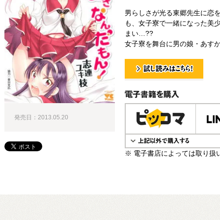
男らしさが光る東郷先生に恋
も、女子寮で一緒になった美
まい…??
女子寮を舞台に男の娘・あすか
試し読み！
電子書籍で購入
発売日：2013.05.20
※ 電子書店によっては取り扱