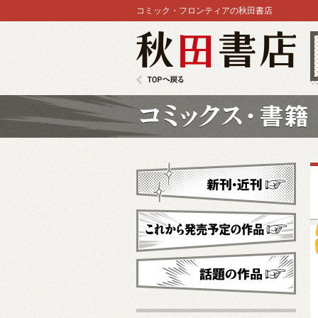
コミック・フロンティアの秋田書店
秋田書店
TOPへ戻る
コミックス
新刊・近刊
これから発売予定
話題の作品