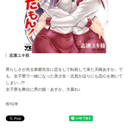
志連ユキ枝
男らしさが光る東郷先生に恋をして転校して来た天崎あすか。で
も、女子寮で一緒になった美少女・志賀かほりにも恋心を抱いて
しまい…??
女子寮を舞台に男の娘・あすか、大暴れ♪
既刊2巻