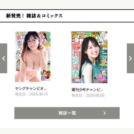
新発売！雑誌&コミックス
ヤングチャンピオ…
チャ
週刊少年チャンピ…
発売日：2026.08.10
発売
発売日：2026.08.06
雑誌一覧