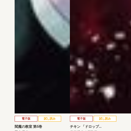
電子版
試し読み
電子版
試し読み
閻魔の教室 第6巻
チキン 「ドロップ…