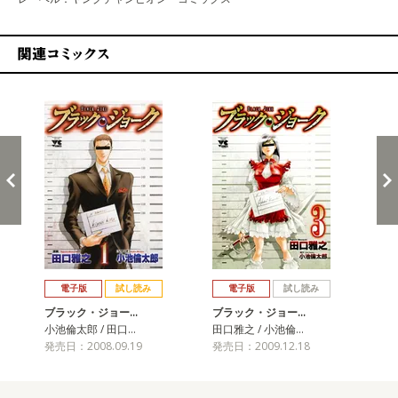
関連コミックス
戻る
進む
電子版
試し読み
電子版
試し読み
ブラック・ジョー…
ブラック・ジョー…
ブ
小池倫太郎 / 田口…
田口雅之 / 小池倫…
田口
発売日：2008.09.19
発売日：2009.12.18
発売