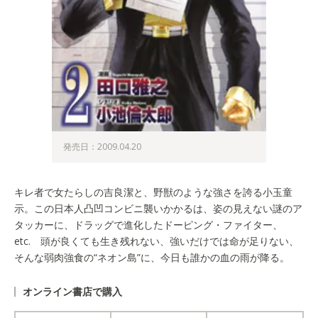
発売日：2009.04.20
キレ者で女たらしの吉良潔と、野獣のような強さを誇る小玉童
示。この日本人凸凹コンビニ襲いかかるは、姿の見えない謎のア
タッカーに、ドラッグで進化したドーピング・ファイター、
etc. 頭が良くても生き残れない、強いだけでは命が足りない、
そんな弱肉強食の“ネオン島”に、今日も誰かの血の雨が降る。
オンライン書店で購入