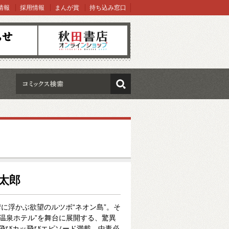
情報
採用情報
まんが賞
持ち込み窓口
オンラインショップ
検索
倫太郎
に浮かぶ欲望のルツボ“ネオン島”。そ
D温泉ホテル”を舞台に展開する、驚異
ッ飛びカッ飛びエピソード満載、中毒必