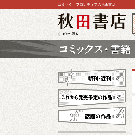
コミック・フロンティアの秋田書店
秋田書店
TOPへ戻る
コミックス
新刊・近刊
これから発売予定
話題の作品