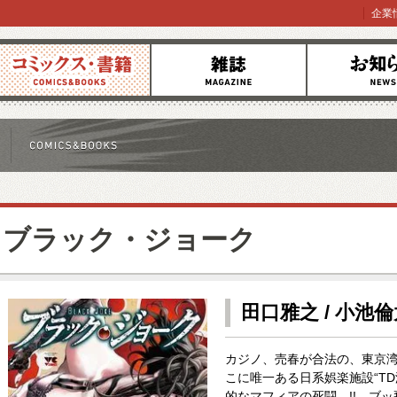
企業
コミックス
雑誌
お知らせ
ブラック・ジョーク
田口雅之 / 小池
カジノ、売春が合法の、東京湾
こに唯一ある日系娯楽施設“T
的なマフィアの死闘…!! ブ