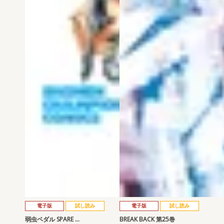
電子版
試し読み
電子版
試し読み
弱虫ペダル SPARE …
BREAK BACK 第25巻