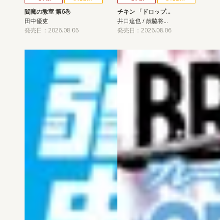
閻魔の教室 第6巻
チキン 「ドロップ…
田中優吏
井口達也 / 歳脇将…
発売日：2026.08.06
発売日：2026.08.06