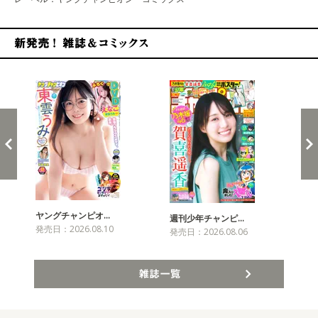
新発売！雑誌&コミックス
ヤングチャンピオ…
チャ
週刊少年チャンピ…
発売日：2026.08.10
発売
発売日：2026.08.06
雑誌一覧