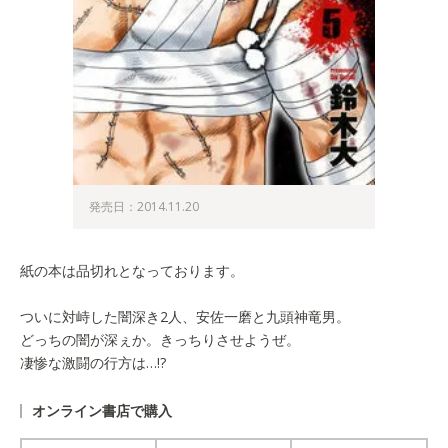
発売日：2014.11.20
紙の本は品切れとなっております。
ついに対峙した闇深き2人、安佐一磨と九頭神竜男。
どっちの闇が深ぇか。きっちりさせようぜ。
凄惨な激闘の行方は…!?
オンライン書店で購入