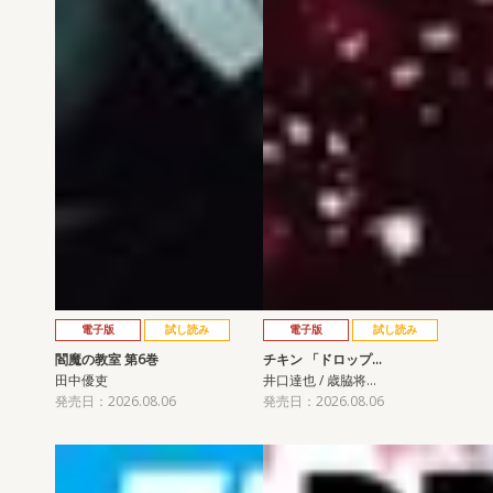
電子版
試し読み
電子版
試し読み
閻魔の教室 第6巻
チキン 「ドロップ…
田中優吏
井口達也 / 歳脇将…
発売日：2026.08.06
発売日：2026.08.06