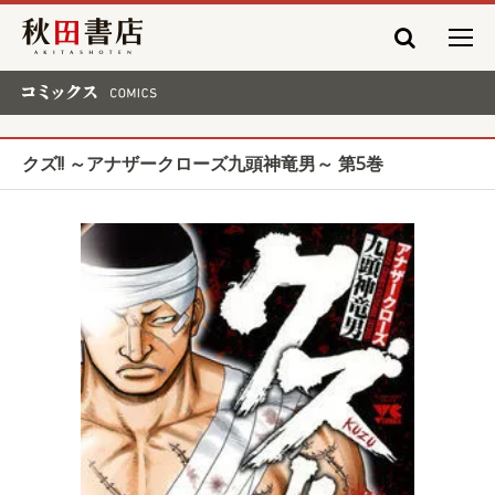
秋田書店
コミックス COMICS
クズ!! ～アナザークローズ九頭神竜男～ 第5巻