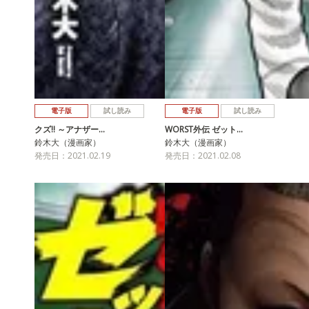
電子版
試し読み
電子版
試し読み
クズ!! ～アナザー…
WORST外伝 ゼット…
鈴木大（漫画家）
鈴木大（漫画家）
発売日：2021.02.19
発売日：2021.02.08