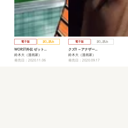
電子版
試し読み
電子版
試し読み
WORST外伝 ゼット…
クズ!! ～アナザー…
鈴木大（漫画家）
鈴木大（漫画家）
発売日：2020.11.06
発売日：2020.09.17