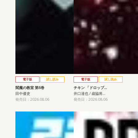
電子版
試し読み
電子版
試し読み
閻魔の教室 第6巻
チキン 「ドロップ…
田中優吏
井口達也 / 歳脇将…
発売日：2026.08.06
発売日：2026.08.06