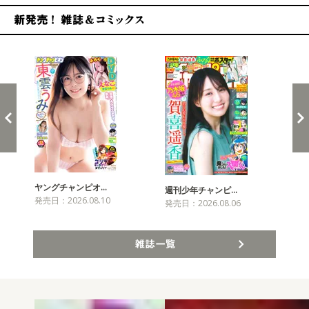
新発売！雑誌&コミックス
ヤングチャンピオ…
チャ
週刊少年チャンピ…
発売日：2026.08.10
発売
発売日：2026.08.06
雑誌一覧