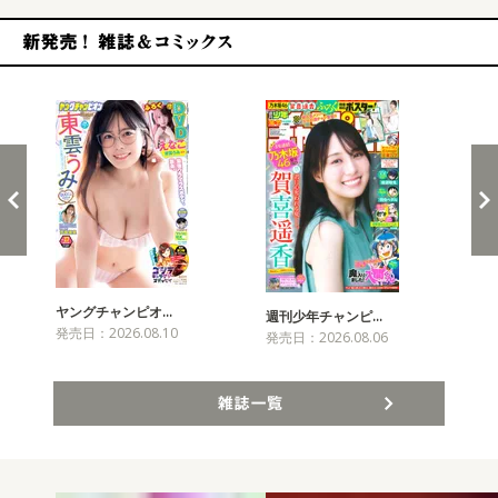
新発売！雑誌&コミックス
ヤングチャンピオ…
チャ
週刊少年チャンピ…
発売日：2026.08.10
発売
発売日：2026.08.06
雑誌一覧