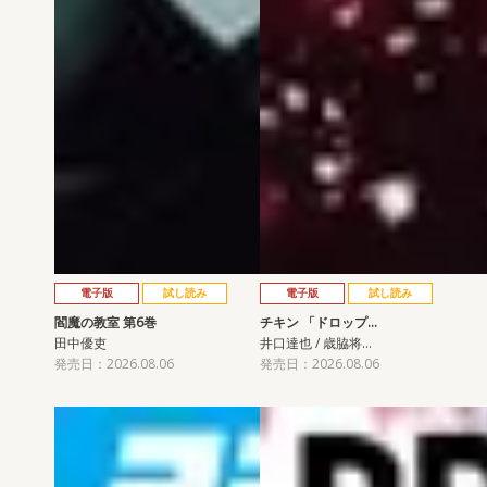
電子版
試し読み
電子版
試し読み
閻魔の教室 第6巻
チキン 「ドロップ…
田中優吏
井口達也 / 歳脇将…
発売日：2026.08.06
発売日：2026.08.06