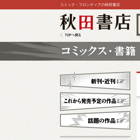
コミック・フロンティアの秋田書店
秋田書店
TOPへ戻る
コミックス
新刊・近刊
これから発売予定
話題の作品