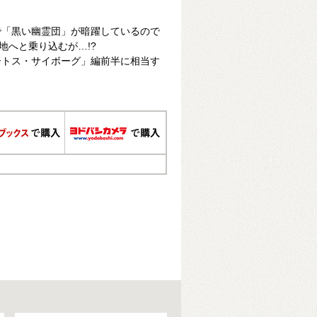
で「黒い幽霊団」が暗躍しているので
地へと乗り込むが…!?
ートス・サイボーグ」編前半に相当す