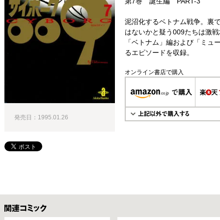
第7巻 誕生編 PART-3
泥沼化するベトナム戦争。裏
はないかと疑う009たちは激戦
「ベトナム」編および「ミュ
るエピソードを収録。
オンライン書店で購入
発売日：1995.01.26
関連コミックス