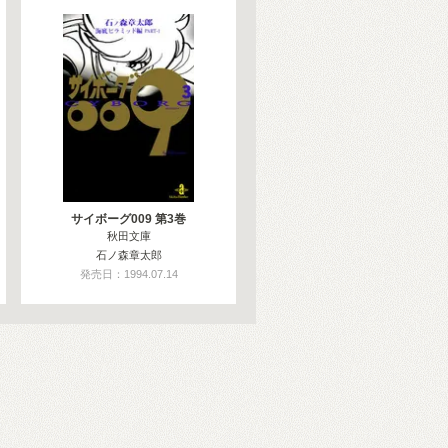
サイボーグ009 第3巻
秋田文庫
石ノ森章太郎
発売日：1994.07.14