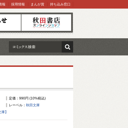
情報
採用情報
まんが賞
持ち込み窓口
オンラインショップ
検索
定価：990円 (10%税込)
レーベル：
秋田文庫
文庫】