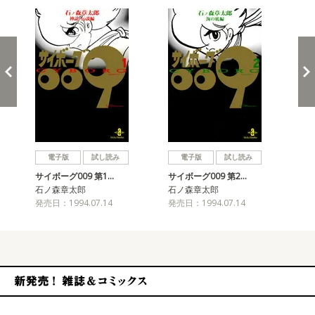
戻る
進む
電子版
試し読み
電子版
試し読み
サイボーグ009 第1…
サイボーグ009 第2…
サイ
石ノ森章太郎
石ノ森章太郎
石
発売日：1994.07.14
発売日：1994.07.14
発売
新発売！雑誌&コミックス