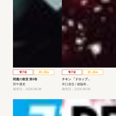
電子版
試し読み
電子版
試し読み
閻魔の教室 第6巻
チキン 「ドロップ…
田中優吏
井口達也 / 歳脇将…
発売日：2026.08.06
発売日：2026.08.06