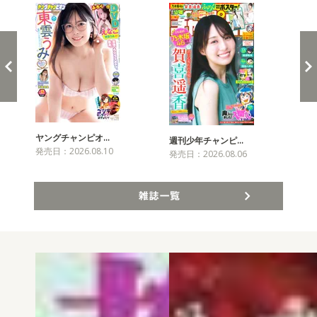
ヤングチャンピオ…
チャ
週刊少年チャンピ…
発売日：2026.08.10
発売
発売日：2026.08.06
雑誌一覧