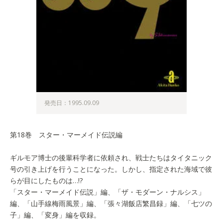
発売日：1995.09.09
第18巻 スター・マーメイド伝説編
ギルモア博士の後輩科学者に依頼され、戦士たちはタイタニック
号の引き上げを行うことになった。しかし、指定された海域で彼
らが目にしたものは…!?
「スター・マーメイド伝説」編、「ザ・モダーン・ナルシス」
編、「山手線梅雨風景」編、「張々湖飯店繁昌録」編、「七ツの
子」編、「変身」編を収録。