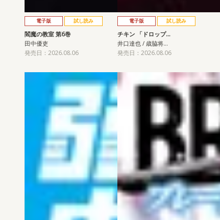
電子版
試し読み
電子版
試し読み
閻魔の教室 第6巻
チキン 「ドロップ…
田中優吏
井口達也 / 歳脇将…
発売日：2026.08.06
発売日：2026.08.06