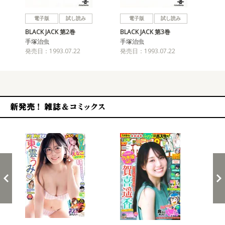
戻る
進む
電子版
試し読み
電子版
試し読み
BLACK JACK 第2巻
BLACK JACK 第3巻
BL
手塚治虫
手塚治虫
手
発売日：1993.07.22
発売日：1993.07.22
発売
新発売！雑誌&コミックス