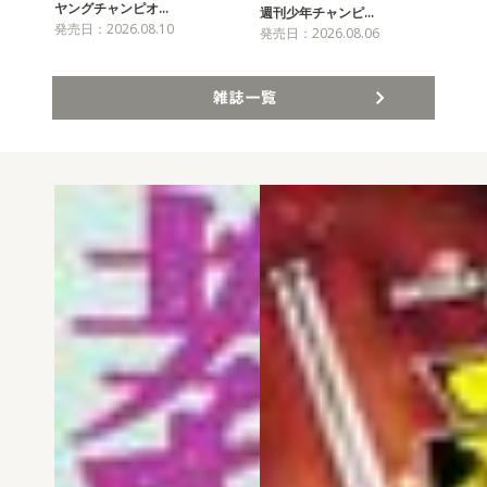
ヤングチャンピオ…
チャ
週刊少年チャンピ…
発売日：2026.08.10
発売
発売日：2026.08.06
雑誌一覧