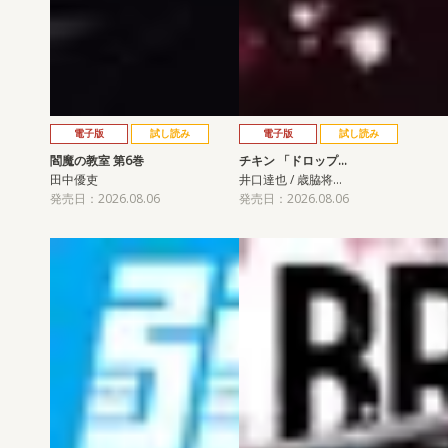
電子版
試し読み
電子版
試し読み
閻魔の教室 第6巻
チキン 「ドロップ…
田中優吏
井口達也 / 歳脇将…
発売日：2026.08.06
発売日：2026.08.06