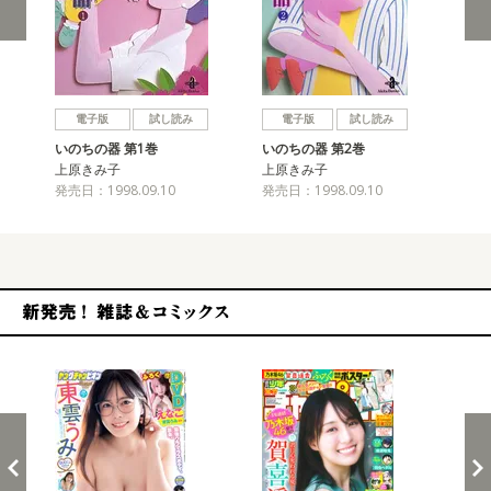
戻る
進む
電子版
試し読み
電子版
試し読み
いのちの器 第1巻
いのちの器 第2巻
い
上原きみ子
上原きみ子
上
発売日：1998.09.10
発売日：1998.09.10
発売
新発売！雑誌&コミックス