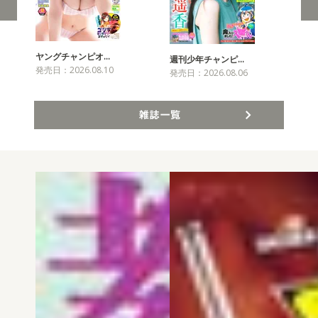
ヤングチャンピオ…
チャ
週刊少年チャンピ…
発売日：2026.08.10
発売
発売日：2026.08.06
雑誌一覧