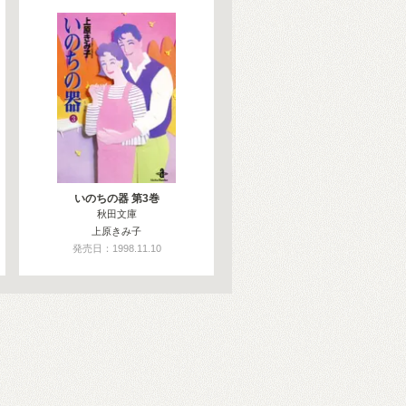
いのちの器 第3巻
秋田文庫
上原きみ子
発売日：1998.11.10