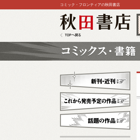
コミック・フロンティアの秋田書店
秋田書店
TOPへ戻る
コミックス
新刊・近刊
これから発売予定
話題の作品