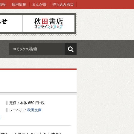
情報
採用情報
まんが賞
持ち込み窓口
オンラインショップ
検索
定価：本体 650 円+税
レーベル：
秋田文庫
】