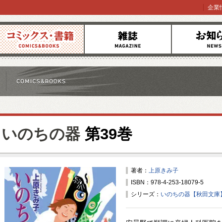
企業
コミックス
雑誌
お知らせ
いのちの器
第39巻
著者：
上原きみ子
ISBN：978-4-253-18079-5
シリーズ：
いのちの器【秋田文庫