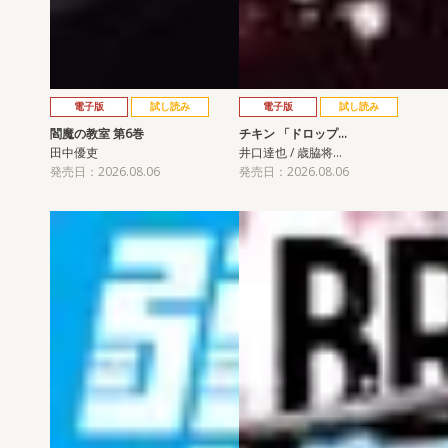
電子版
試し読み
電子版
試し読み
閻魔の教室 第6巻
チキン 「ドロップ…
田中優吏
井口達也 / 歳脇将…
発売日：2026.08.06
発売日：2026.08.06