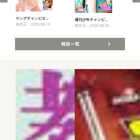
ヤングチャンピオ…
チャ
週刊少年チャンピ…
発売日：2026.08.10
発売
発売日：2026.08.06
雑誌一覧