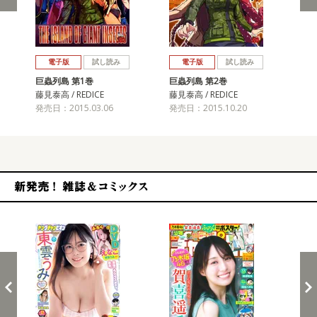
戻る
進む
電子版
試し読み
電子版
試し読み
巨蟲列島 第1巻
巨蟲列島 第2巻
巨
藤見泰高 / REDICE
藤見泰高 / REDICE
藤見
発売日：2015.03.06
発売日：2015.10.20
発売
新発売！雑誌&コミックス