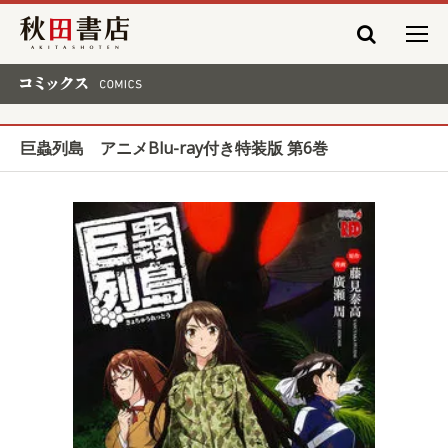
秋田書店
コミックス COMICS
巨蟲列島 アニメBlu-ray付き特装版 第6巻