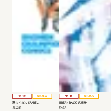
電子版
試し読み
電子版
試し読み
弱虫ペダル SPARE …
BREAK BACK 第25巻
渡辺航
KASA