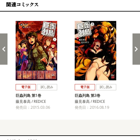
関連コミックス
戻る
進む
電子版
試し読み
電子版
試し読み
巨蟲列島 第1巻
巨蟲列島 第3巻
巨
藤見泰高 / REDICE
藤見泰高 / REDICE
藤見
発売日：2015.03.06
発売日：2016.08.19
発売