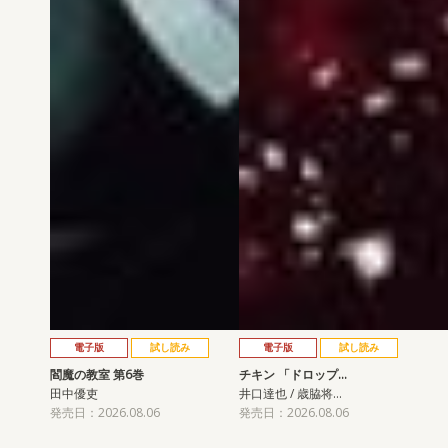
電子版
試し読み
電子版
試し読み
閻魔の教室 第6巻
チキン 「ドロップ…
田中優吏
井口達也 / 歳脇将…
発売日：2026.08.06
発売日：2026.08.06