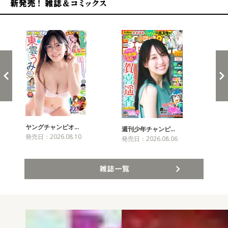
新発売！雑誌&コミックス
ヤングチャンピオ…
チャ
週刊少年チャンピ…
発売日：2026.08.10
発売
発売日：2026.08.06
雑誌一覧