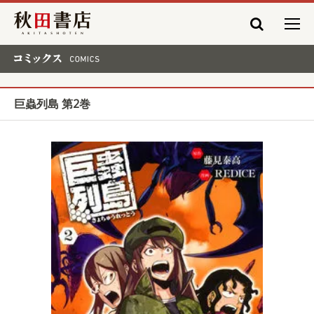
秋田書店
コミックス COMICS
巨蟲列島 第2巻