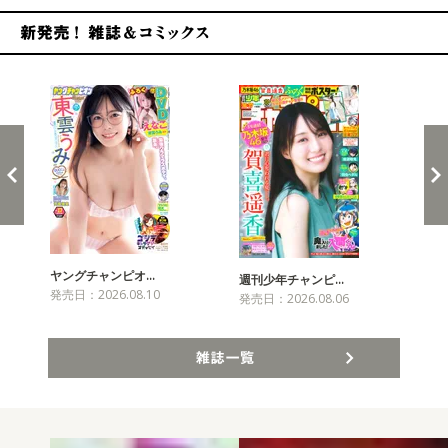
新発売！雑誌&コミックス
ヤングチャンピオ…
チャ
週刊少年チャンピ…
発売日：2026.08.10
発売
発売日：2026.08.06
雑誌一覧