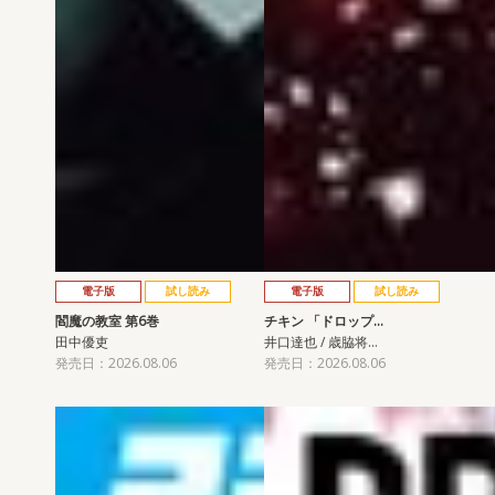
電子版
試し読み
電子版
試し読み
閻魔の教室 第6巻
チキン 「ドロップ…
田中優吏
井口達也 / 歳脇将…
発売日：2026.08.06
発売日：2026.08.06