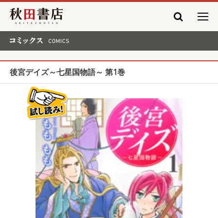
秋田書店
コミックス COMICS
後宮デイズ～七星国物語～ 第1巻