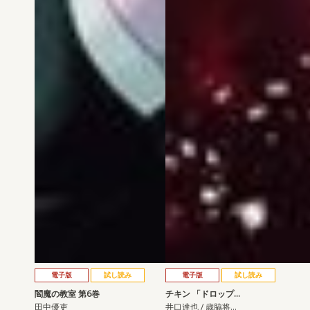
電子版
試し読み
電子版
試し読み
閻魔の教室 第6巻
チキン 「ドロップ…
田中優吏
井口達也 / 歳脇将…