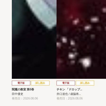
電子版
試し読み
電子版
試し読み
閻魔の教室 第6巻
チキン 「ドロップ…
田中優吏
井口達也 / 歳脇将…
発売日：2026.08.06
発売日：2026.08.06