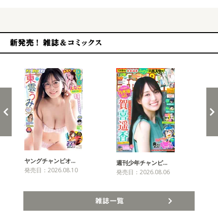
新発売！雑誌&コミックス
ヤングチャンピオ…
チャ
週刊少年チャンピ…
発売日：2026.08.10
発売
発売日：2026.08.06
雑誌一覧