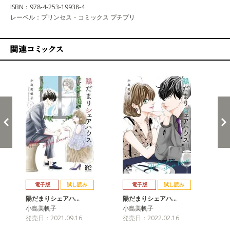
ISBN：978-4-253-19938-4
レーベル：プリンセス・コミックス プチプリ
関連コミックス
戻る
進む
電子版
試し読み
電子版
試し読み
陽だまりシェアハ…
陽だまりシェアハ…
陽
小島美帆子
小島美帆子
小
発売日：2021.09.16
発売日：2022.02.16
発売