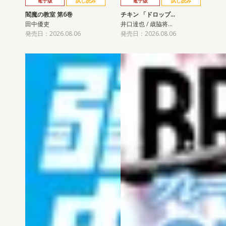
電子版
試し読み
電子版
試し読み
閻魔の教室 第6巻
チキン 「ドロップ…
田中優吏
井口達也 / 歳脇将…
発売日：2026.08.06
発売日：2026.08.06