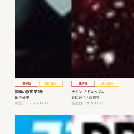
電子版
試し読み
電子版
試し読み
閻魔の教室 第6巻
チキン 「ドロップ…
田中優吏
井口達也 / 歳脇将…
発売日：2026.08.06
発売日：2026.08.06