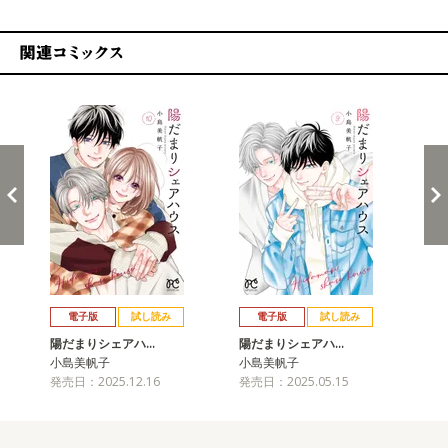
関連コミックス
戻る
進む
電子版
試し読み
電子版
試し読み
陽だまりシェアハ…
陽だまりシェアハ…
陽
小島美帆子
小島美帆子
小
発売日：2025.12.16
発売日：2025.05.15
発売