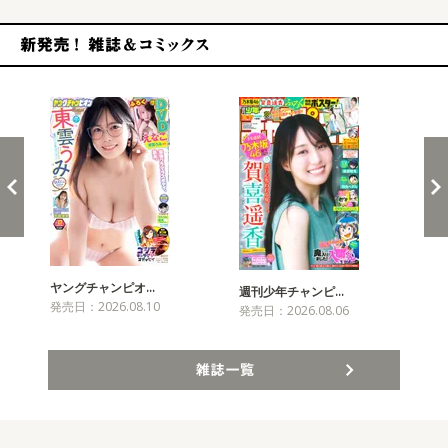
新発売！雑誌&コミックス
ヤングチャンピオ…
チャ
週刊少年チャンピ…
発売日：2026.08.10
発売
発売日：2026.08.06
雑誌一覧