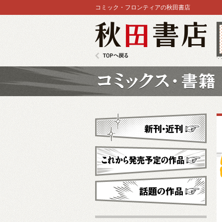
コミック・フロンティアの秋田書店
秋田書店
TOPへ戻る
コミックス
新刊・近刊
これから発売予定
話題の作品