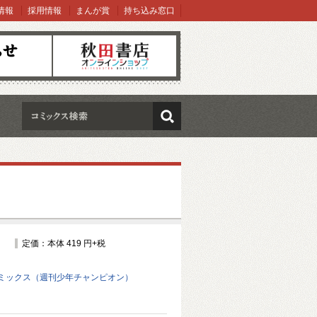
情報
採用情報
まんが賞
持ち込み窓口
オンラインショップ
検索
定価：本体 419 円+税
ミックス（週刊少年チャンピオン）