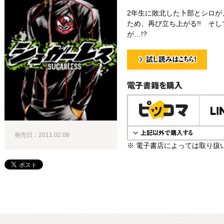
2年生に敗北した卜部とシロが
ため、再び立ち上がる!! そ
が…!?
試し読み！
電子書籍で購入
発売日：2011.02.08
※ 電子書店によっては取り扱