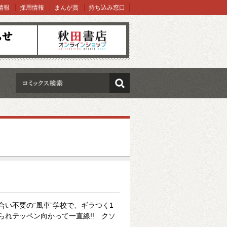
情報
採用情報
まんが賞
持ち込み窓口
オンラインショップ
検索
合い不要の“風車”学校で、ギラつく1
られテッペン向かって一直線!! クソ