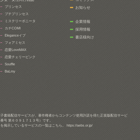
プリンセス
お知らせ
プチプリンセス
ミステリーボニータ
企業情報
カチCOMI
採用情報
Eleganceイブ
書店様向け
フォアミセス
恋愛LoveMAX
恋愛チェリーピンク
Souffle
BaLmy
電子書籍配信サービスが、著作権者からコンテンツ使用許諾を得た正規版配信サービ
番号 第６０９１７１３号）です。
クを掲示しているサービスの一覧はこちら。
https://aebs.or.jp/