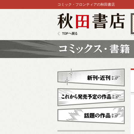
コミック・フロンティアの秋田書店
秋田書店
TOPへ戻る
コミックス
新刊・近刊
これから発売予定
話題の作品