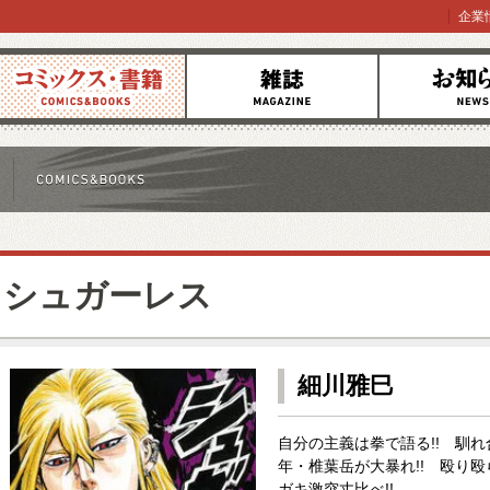
企業
コミックス
雑誌
お知らせ
シュガーレス
細川雅巳
自分の主義は拳で語る!! 馴れ
年・椎葉岳が大暴れ!! 殴り殴
ガキ激突丈比べ!!