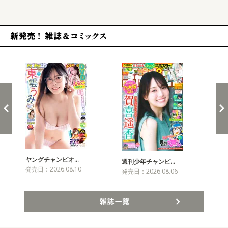
新発売！雑誌&コミックス
ヤングチャンピオ…
チャ
週刊少年チャンピ…
発売日：2026.08.10
発売
発売日：2026.08.06
雑誌一覧