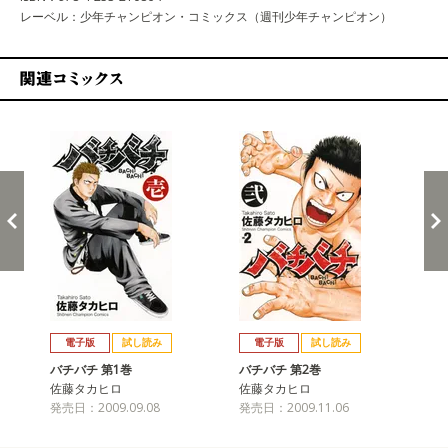
レーベル：少年チャンピオン・コミックス（週刊少年チャンピオン）
関連コミックス
戻る
進む
電子版
試し読み
電子版
試し読み
バチバチ 第1巻
バチバチ 第2巻
バ
佐藤タカヒロ
佐藤タカヒロ
佐
発売日：2009.09.08
発売日：2009.11.06
発売