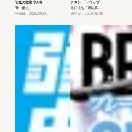
閻魔の教室 第6巻
チキン 「ドロップ…
田中優吏
井口達也 / 歳脇将…
発売日：2026.08.06
発売日：2026.08.06