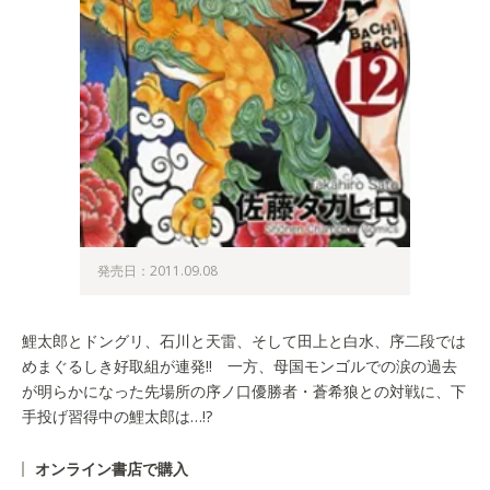
発売日：2011.09.08
鯉太郎とドングリ、石川と天雷、そして田上と白水、序二段では
めまぐるしき好取組が連発!! 一方、母国モンゴルでの涙の過去
が明らかになった先場所の序ノ口優勝者・蒼希狼との対戦に、下
手投げ習得中の鯉太郎は…!?
オンライン書店で購入