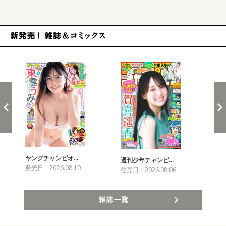
新発売！雑誌&コミックス
ヤングチャンピオ…
チャ
週刊少年チャンピ…
発売日：2026.08.10
発売
発売日：2026.08.06
雑誌一覧