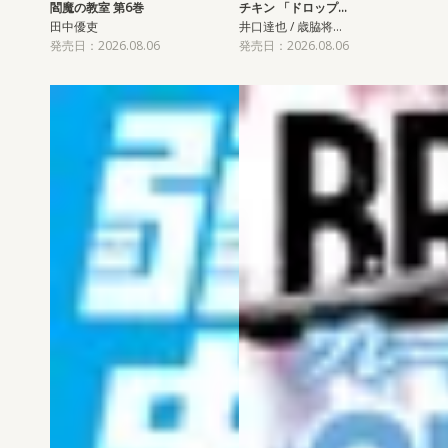
閻魔の教室 第6巻
チキン 「ドロップ…
田中優吏
井口達也 / 歳脇将…
発売日：2026.08.06
発売日：2026.08.06