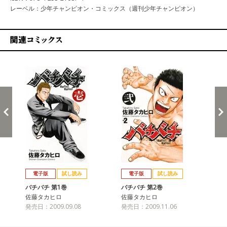
レーベル：少年チャンピオン・コミックス（週刊少年チャンピオン）
関連コミックス
戻る
進む
電子版
試し読み
電子版
試し読み
バチバチ 第1巻
バチバチ 第2巻
バ
佐藤タカヒロ
佐藤タカヒロ
佐
発売日：2009.09.08
発売日：2009.11.06
発売