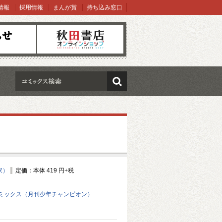
情報
採用情報
まんが賞
持ち込み窓口
オンラインショップ
検索
家）
定価：本体 419 円+税
ミックス（月刊少年チャンピオン）