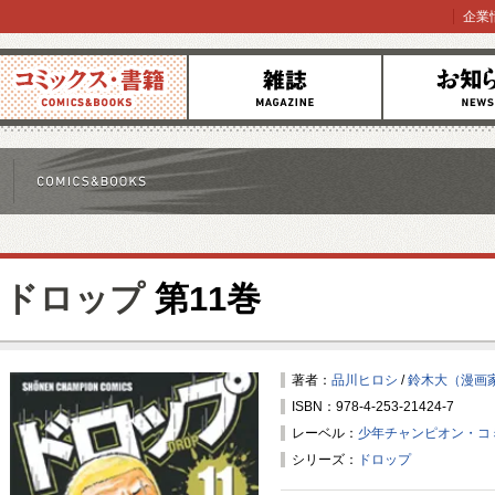
企業
コミックス
雑誌
お知らせ
ドロップ
第11巻
著者：
品川ヒロシ
/
鈴木大（漫画
ISBN：978-4-253-21424-7
レーベル：
少年チャンピオン・コ
シリーズ：
ドロップ