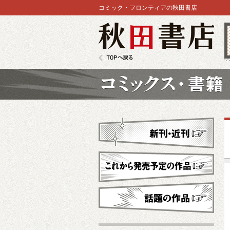
コミック・フロンティアの秋田書店
秋田書店
TOPへ戻る
コミックス
新刊・近刊
これから発売予定
話題の作品