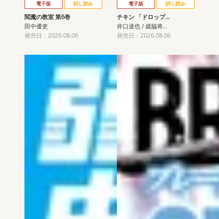
電子版
試し読み
電子版
試し読み
閻魔の教室 第6巻
チキン 「ドロップ…
田中優吏
井口達也 / 歳脇将…
発売日：2026.08.06
発売日：2026.08.06