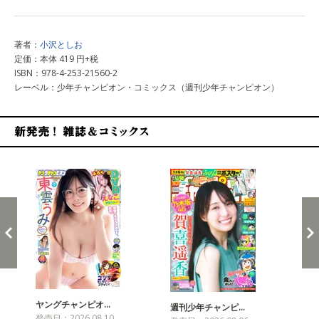
著者：
小沢としお
定価：本体 419 円+税
ISBN：978-4-253-21560-2
レーベル：少年チャンピオン・コミックス（週刊少年チャンピオン）
新発売！雑誌&コミックス
ヤングチャンピオ…
チャ
週刊少年チャンピ…
発売日：2026.08.10