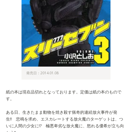
発売日：2014.01.08
紙の本は現在品切れとなっております。定価は紙の本のもので
す。
ある日、生きたまま動物を焼き殺す猟奇的連続放火事件が発
生!! 悲鳴を求め、エスカレートする放火魔のターゲットは、つ
いに人間の少女に!? 極悪卑劣な放火魔に、怒れる優希が立ち向