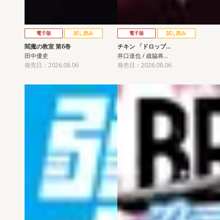
電子版
試し読み
電子版
試し読み
閻魔の教室 第6巻
チキン 「ドロップ…
田中優吏
井口達也 / 歳脇将…
発売日：2026.08.06
発売日：2026.08.06