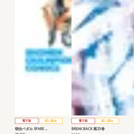
電子版
試し読み
電子版
試し読み
弱虫ペダル SPARE …
BREAK BACK 第25巻