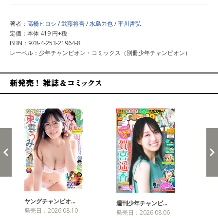
著者：
高橋ヒロシ
/
武藤将吾
/
水島力也
/
平川哲弘
定価：本体 419 円+税
ISBN：978-4-253-21964-8
レーベル：少年チャンピオン・コミックス（別冊少年チャンピオン）
新発売！雑誌&コミックス
ヤングチャンピオ…
チャ
週刊少年チャンピ…
発売日：2026.08.10
発売
発売日：2026.08.06