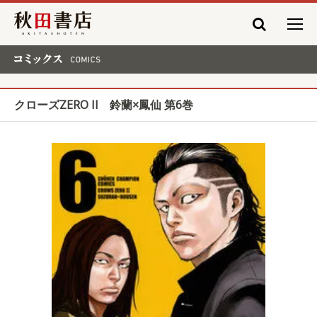
秋田書店
コミックス COMICS
クローズZERO II 鈴蘭×鳳仙 第6巻