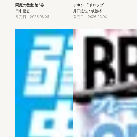
閻魔の教室 第6巻
チキン 「ドロップ…
田中優吏
井口達也 / 歳脇将…
発売日：2026.08.06
発売日：2026.08.06