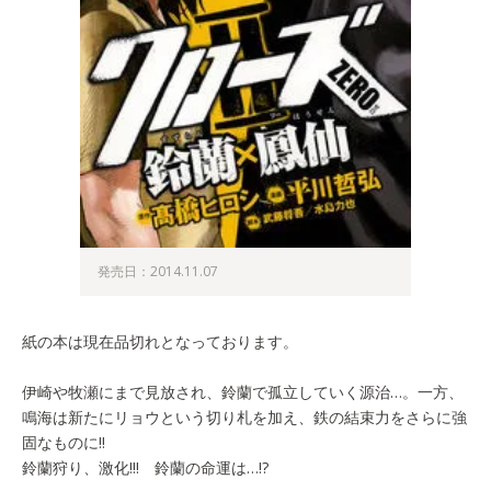
発売日：2014.11.07
紙の本は現在品切れとなっております。
伊崎や牧瀬にまで見放され、鈴蘭で孤立していく源治…。一方、
鳴海は新たにリョウという切り札を加え、鉄の結束力をさらに強
固なものに!!
鈴蘭狩り、激化!!! 鈴蘭の命運は…!?