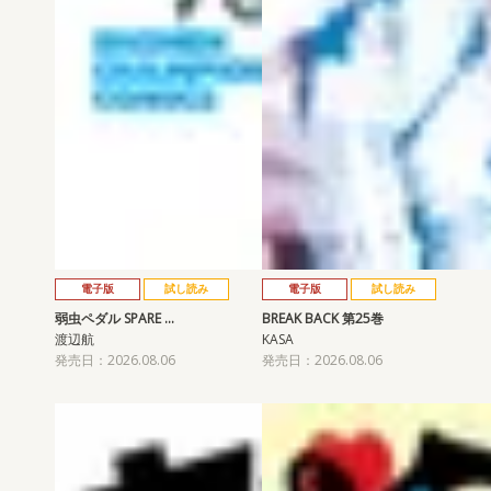
電子版
試し読み
電子版
試し読み
弱虫ペダル SPARE …
BREAK BACK 第25巻
渡辺航
KASA
発売日：2026.08.06
発売日：2026.08.06