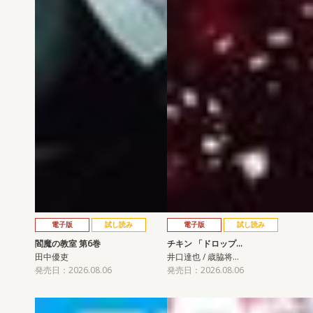
電子版
試し読み
電子版
試し読み
閻魔の教室 第6巻
チキン 「ドロップ…
田中優吏
井口達也 / 歳脇将…
発売日：2026.08.06
発売日：2026.08.06