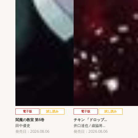
電子版
試し読み
電子版
試し読み
閻魔の教室 第6巻
チキン 「ドロップ…
田中優吏
井口達也 / 歳脇将…
発売日：2026.08.06
発売日：2026.08.06