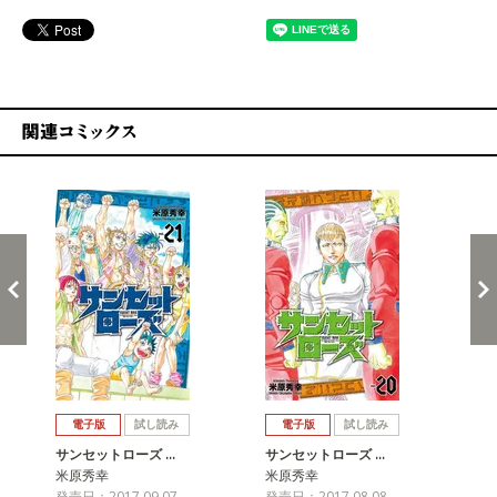
関連コミックス
戻る
進む
電子版
試し読み
電子版
試し読み
サンセットローズ …
サンセットローズ …
サ
米原秀幸
米原秀幸
米
発売日：2017.09.07
発売日：2017.08.08
発売