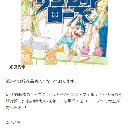
米原秀幸
紙の本は現在品切れとなっております。
伝説的海賊のキャプテン・バーツやココ・フェルケナが大海原を
駆け巡ったあの時代から8年…。快男児チェリー・ブラッサムが
海へ出る…!!
既刊21巻