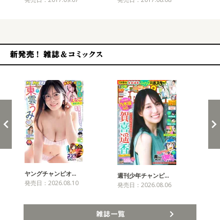
新発売！雑誌&コミックス
ヤングチャンピオ…
チャ
週刊少年チャンピ…
発売日：2026.08.10
発売
発売日：2026.08.06