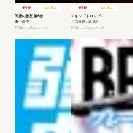
電子版
試し読み
電子版
試し読み
閻魔の教室 第6巻
チキン 「ドロップ…
田中優吏
井口達也 / 歳脇将…
発売日：2026.08.06
発売日：2026.08.06