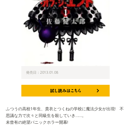
発売日：2013.01.08
試し読みはこちら
ふつうの高校1年生、貴衣とつくねの学校に魔法少女が出現! 不
思議な力で次々と同級生を殺していき……。
未曾有の絶望パニックホラー開幕!