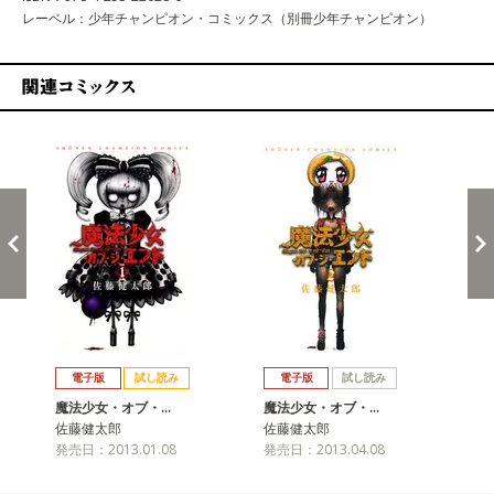
レーベル：少年チャンピオン・コミックス（別冊少年チャンピオン）
関連コミックス
戻る
進む
電子版
試し読み
電子版
試し読み
魔法少女・オブ・…
魔法少女・オブ・…
魔
佐藤健太郎
佐藤健太郎
佐
発売日：2013.01.08
発売日：2013.04.08
発売