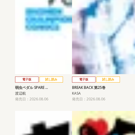
電子版
試し読み
電子版
試し読み
弱虫ペダル SPARE …
BREAK BACK 第25巻
渡辺航
KASA
発売日：2026.08.06
発売日：2026.08.06