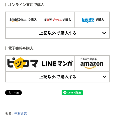
オンライン書店で購入
上記以外で購入する
電子書籍を購入
上記以外で購入する
著者：
中村勇志