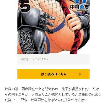
発売日：2019.11.08
試し読みはこちら
針蔵の頭・岡森譲也の女と間違われ、桃子が誘拐された! だが
その桃子こそが、クロムサムが標的としている六道桃助の女装し
た姿で…。亞森・針蔵両校を巻き込んだ抗争の行方は!?