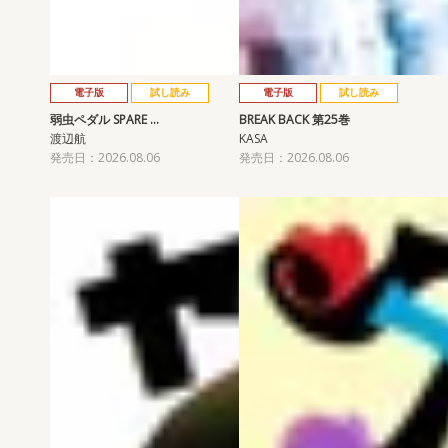
電子版
試し読み
電子版
試し読み
弱虫ペダル SPARE …
BREAK BACK 第25巻
渡辺航
KASA
発売日：2026.08.06
発売日：2026.08.06