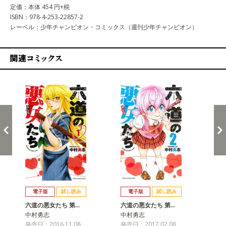
定価：本体 454 円+税
ISBN：978-4-253-22857-2
レーベル：少年チャンピオン・コミックス（週刊少年チャンピオン）
関連コミックス
戻る
進む
電子版
試し読み
電子版
試し読み
六道の悪女たち 第…
六道の悪女たち 第…
六
中村勇志
中村勇志
中
発売日：2016.11.08
発売日：2017.02.08
発売