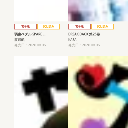
電子版
試し読み
電子版
試し読み
弱虫ペダル SPARE …
BREAK BACK 第25巻
渡辺航
KASA
発売日：2026.08.06
発売日：2026.08.06