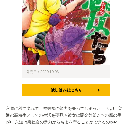
発売日：2020.10.08
試し読みはこちら
六道に秒で惚れて、未来視の能力を失ってしまった、ちよ! 普
通の高校生としての生活を夢見る彼女に闇金幹部たちの魔の手
が! 六道は裏社会の暴力からちよを守ることができるのか!?