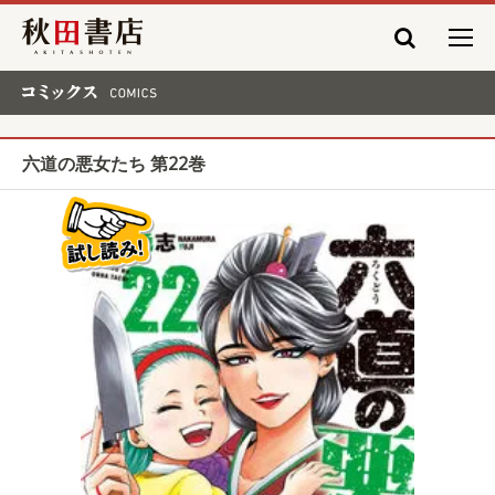
秋田書店
コミックス COMICS
六道の悪女たち 第22巻