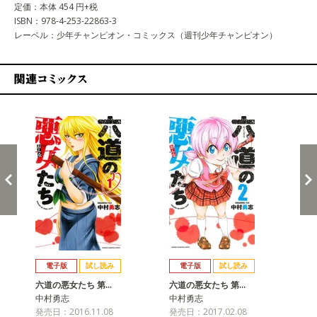
定価：本体 454 円+税
ISBN：978-4-253-22863-3
レーベル：少年チャンピオン・コミックス（週刊少年チャンピオン）
関連コミックス
戻る
進む
電子版
試し読み
電子版
試し読み
六道の悪女たち 第…
六道の悪女たち 第…
六
中村勇志
中村勇志
中
発売日：2016.11.08
発売日：2017.02.08
発売